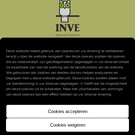
Deze website maakt gebruik van cookies om uw ervaring te verbeteren
terwijl u door de website navigeert. Van deze cookies worden de cookies
CONTACT DETAILS
die als noodzakelijk zijn gecategoriseerd, opgeslagen in uw browser omdat
ze essentieel zijn voor de werking van de basisfuncties van de website.
Address: Oeverstraat 7 – 9200 Baasrode
We gebruiken ook cookies van derden die ons helpen analyseren en
Tel: +32 52 33 13 20
begrijpen hoe u deze website gebruikt. Deze cookies worden alleen met
uw toestemming in uw browser opgeslagen. U heeft ook de mogelijkheid
Fax: +32 52 33 79 86
om deze cookies uit te schakelen. Maar het uitschakelen van sommige
Email:
info@invebelgie.be
van deze cookies kan een effect hebben op uw browse-ervaring.
Cookies accepteren
Cookies weigeren
Cookies help us deliver our services. By using our services,