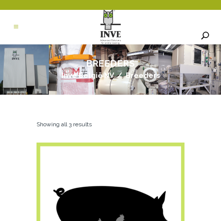
BREEDERS
Inve België NV
/
Breeders
Showing all 3 results