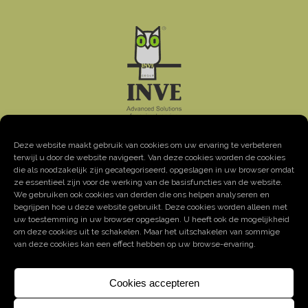
Deze website maakt gebruik van cookies om uw ervaring te verbeteren
terwijl u door de website navigeert. Van deze cookies worden de cookies
COORDONNÉES
die als noodzakelijk zijn gecategoriseerd, opgeslagen in uw browser omdat
ze essentieel zijn voor de werking van de basisfuncties van de website.
Adresse: Oeverstraat 7 – 9200 Baasrode
We gebruiken ook cookies van derden die ons helpen analyseren en
Tél: +32 52 33 13 20
begrijpen hoe u deze website gebruikt. Deze cookies worden alleen met
uw toestemming in uw browser opgeslagen. U heeft ook de mogelijkheid
Fax: +32 52 33 79 86
om deze cookies uit te schakelen. Maar het uitschakelen van sommige
Email:
info@invebelgie.be
van deze cookies kan een effect hebben op uw browse-ervaring.
Cookies accepteren
Les cookies nous permettent de vous proposer nos services