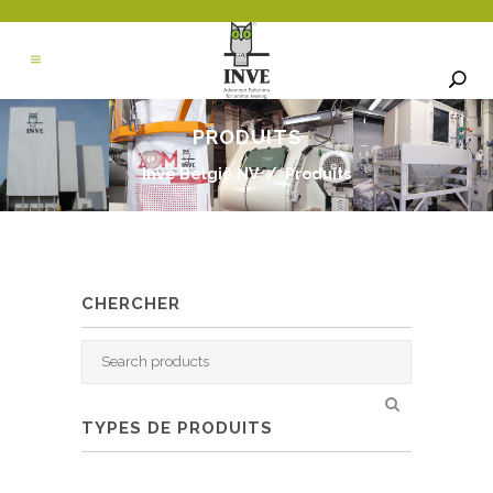
PRODUITS
Inve België NV
/
Produits
CHERCHER
Search
for:
TYPES DE PRODUITS