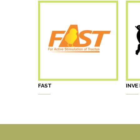
FAST
INVE 