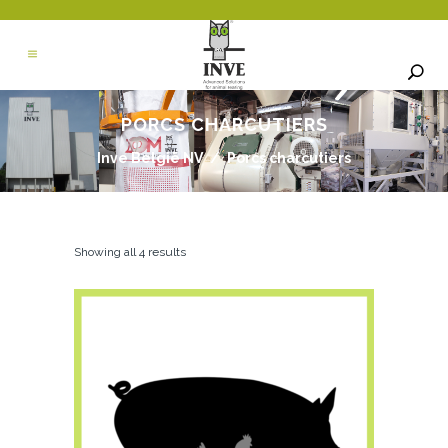
PORCS CHARCUTIERS
Inve België NV
/
Porcs charcutiers
Showing all 4 results