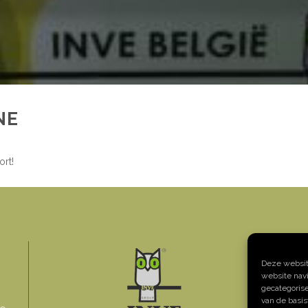
NE
ort!
Deze website
website navi
A
gecategoris
T
van de basi