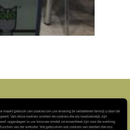
CONTACTGEGEVENS
 maakt gebruik van cookies om uw ervaring te verbeteren terwijl u door de
geert. Van deze cookies worden de cookies die als noodzakelijk zijn
dres: Oeverstraat 7 – 9200 Baasrode
eerd, opgeslagen in uw browser omdat ze essentieel zijn voor de werking
el: +32 52 33 13 20
sfuncties van de website. We gebruiken ook cookies van derden die ons