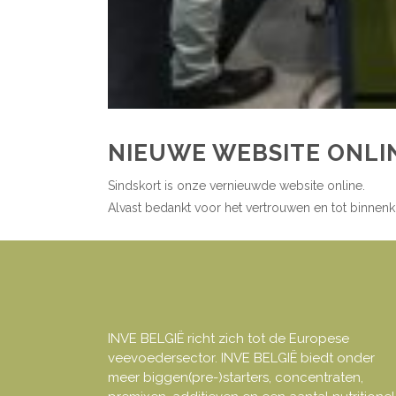
NIEUWE WEBSITE ONLI
Sindskort is onze vernieuwde website online.
Alvast bedankt voor het vertrouwen en tot binnenk
INVE BELGIË richt zich tot de Europese
veevoedersector. INVE BELGIË biedt onder
meer biggen(pre-)starters, concentraten,