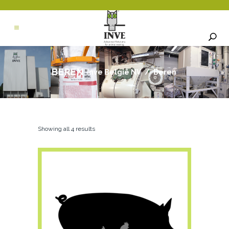
BEREN
Inve België NV
/
Beren
Showing all 4 results