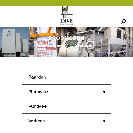
PRODUCTEN
Inve België NV
/
Stalosan F
Paarden
+
Pluimvee
Rundvee
+
Varkens