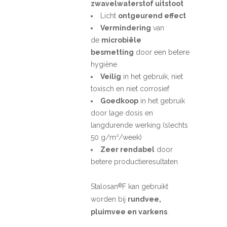
zwavelwaterstof uitstoot
Licht
ontgeurend effect
Vermindering
van
de
microbiële
besmetting
door een betere
hygiëne
Veilig
in het gebruik, niet
toxisch en niet corrosief
Goedkoop
in het gebruik
door lage dosis en
langdurende werking (slechts
50 g/m²/week)
Zeer rendabel
door
betere productieresultaten
Stalosan
F kan gebruikt
®
worden bij
rundvee,
pluimvee en varkens
.