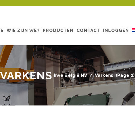
ME
WIE ZIJN WE?
PRODUCTEN
CONTACT
INLOGGEN
VARKENS
Inve België NV
/
Varkens
(Page 2)