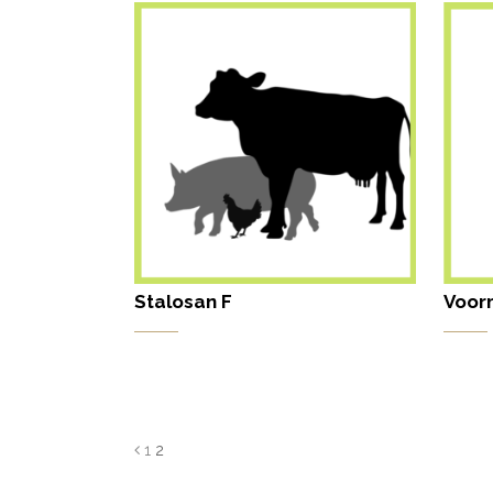
Stalosan F
Voor
1
2