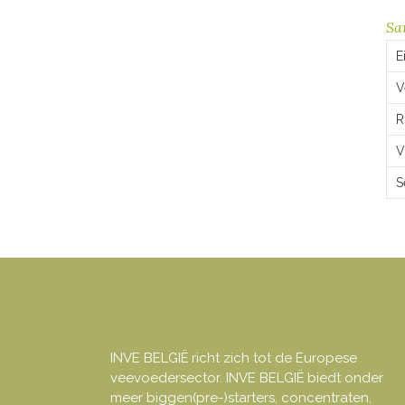
Sa
E
V
R
V
S
INVE BELGIË richt zich tot de Europese
veevoedersector. INVE BELGIË biedt onder
meer biggen(pre-)starters, concentraten,