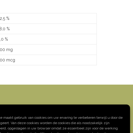
2,5 %
8,0 %
,0 %
00 mg
00 mcg
CONTACTGEGEVENS
 maakt gebruik van cookies om uw ervaring te verbeteren terwijl u door de
geert. Van deze cookies worden de cookies die als noodzakelijk zijn
dres: Oeverstraat 7 – 9200 Baasrode
eerd, opgeslagen in uw browser omdat ze essentieel zijn voor de werking
el: +32 52 33 13 20