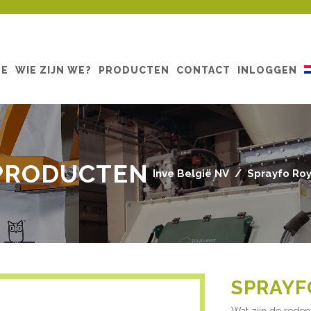
ME
WIE ZIJN WE?
PRODUCTEN
CONTACT
INLOGGEN
PRODUCTEN
Inve België NV
/
Sprayfo Roy
SPRAYF