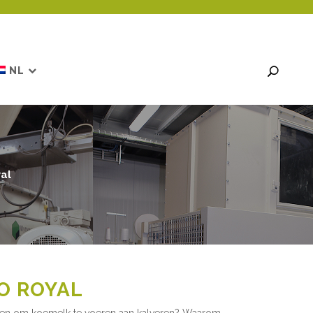
NL
al
O ROYAL