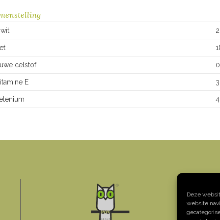
menstelling
iwit
2
et
1
uwe celstof
0
itamine E
3
elenium
4
Deze website
website navi
A
gecategoris
T