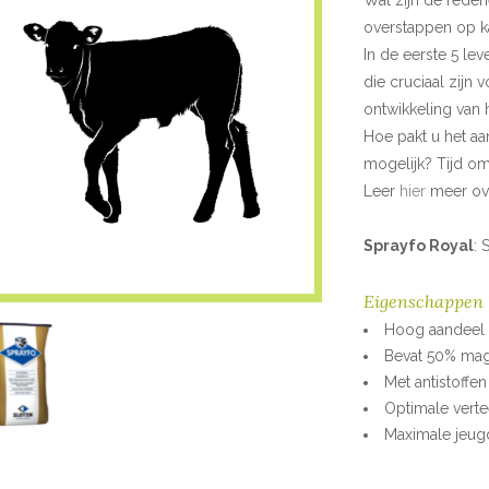
Wat zijn de rede
overstappen op 
In de eerste 5 le
die cruciaal zijn
ontwikkeling van 
Hoe pakt u het aa
mogelijk? Tijd om
Leer
hier
meer ove
Sprayfo Royal
: 
Eigenschappen
Hoog aandeel 
Bevat 50% ma
Met antistoffen
Optimale verte
Maximale jeug