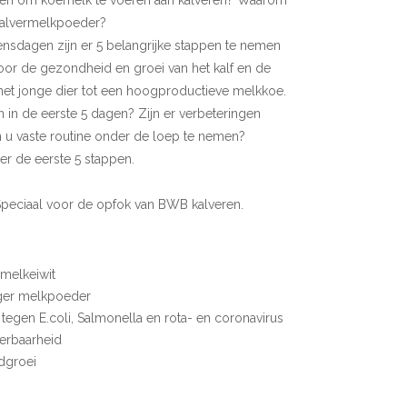
nen om koemelk te voeren aan kalveren? Waarom
kalvermelkpoeder?
vensdagen zijn er 5 belangrijke stappen te nemen
 voor de gezondheid en groei van het kalf en de
het jonge dier tot een hoogproductieve melkkoe.
n in de eerste 5 dagen? Zijn er verbeteringen
 u vaste routine onder de loep te nemen?
r de eerste 5 stappen.
Speciaal voor de opfok van BWB kalveren.
melkeiwit
ger melkpoeder
 tegen E.coli, Salmonella en rota- en coronavirus
erbaarheid
dgroei