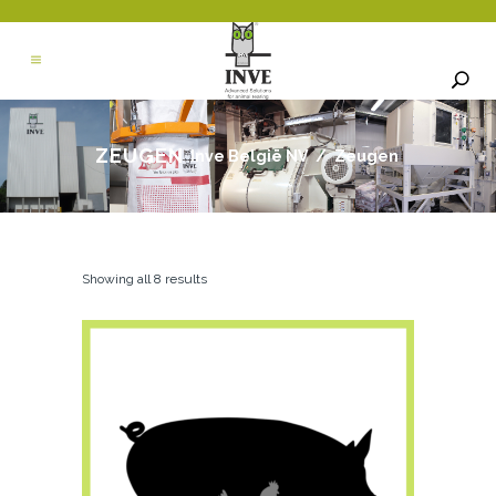
ZEUGEN
Inve België NV
/
Zeugen
Showing all 8 results