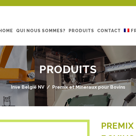
HOME
QUI NOUS SOMMES?
PRODUITS
CONTACT
F
PRODUITS
Inve België NV
/
Premix et Mineraux pour Bovins
PREMIX