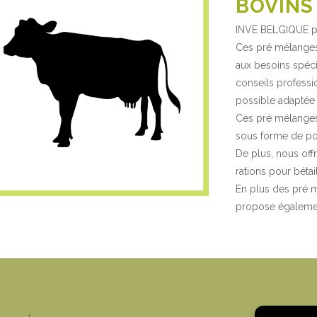
BOVINS
INVE BELGIQUE pr
Ces pré mélanges 
aux besoins spéci
conseils professi
possible adaptée 
Ces pré mélanges 
sous forme de po
De plus, nous off
rations pour bétail
En plus des pré 
propose égalemen